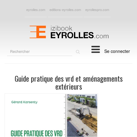
eyrolles.com
editions-eyrolles.com
eyrollespro.com
Rechercher
Se connecter
sur
le
site
Guide pratique des vrd et aménagements
extérieurs