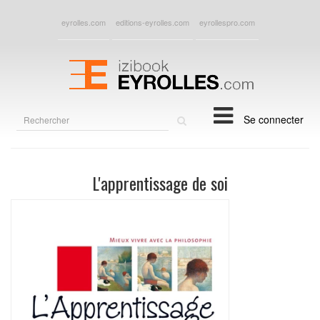
eyrolles.com
editions-eyrolles.com
eyrollespro.com
Rechercher
Se connecter
sur
le
site
L'apprentissage de soi