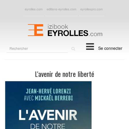
eyrolles.com
editions-eyrolles.com
eyrollespro.com
Rechercher
Se connecter
sur
le
site
L'avenir de notre liberté