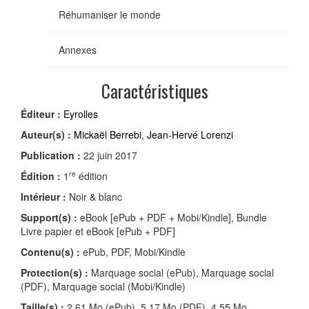
Réhumaniser le monde
Annexes
Caractéristiques
Éditeur :
Eyrolles
Auteur(s) :
Mickaël Berrebi
,
Jean-Hervé Lorenzi
Publication :
22 juin 2017
re
Édition :
1
édition
Intérieur :
Noir & blanc
Support(s) :
eBook [ePub + PDF + Mobi/Kindle], Bundle
Livre papier et eBook [ePub + PDF]
Contenu(s) :
ePub, PDF, Mobi/Kindle
Protection(s) :
Marquage social (ePub), Marquage social
(PDF), Marquage social (Mobi/Kindle)
Taille(s) :
2,61 Mo (ePub), 5,17 Mo (PDF), 4,55 Mo