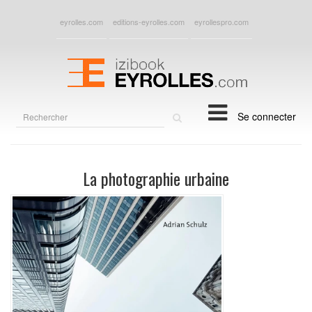
eyrolles.com
editions-eyrolles.com
eyrollespro.com
Rechercher
Se connecter
sur
le
site
La photographie urbaine