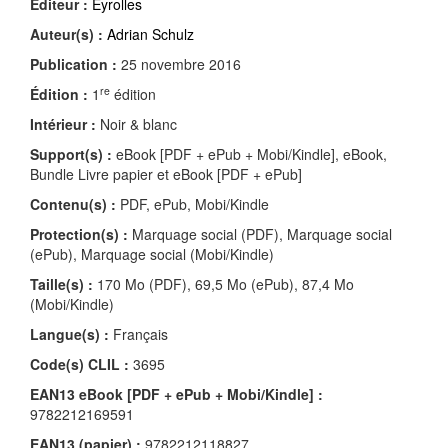
Éditeur :
Eyrolles
Auteur(s) :
Adrian Schulz
Publication :
25 novembre 2016
re
Édition :
1
édition
Intérieur :
Noir & blanc
Support(s) :
eBook [PDF + ePub + Mobi/Kindle], eBook,
Bundle Livre papier et eBook [PDF + ePub]
Contenu(s) :
PDF, ePub, Mobi/Kindle
Protection(s) :
Marquage social (PDF), Marquage social
(ePub), Marquage social (Mobi/Kindle)
Taille(s) :
170 Mo (PDF), 69,5 Mo (ePub), 87,4 Mo
(Mobi/Kindle)
Langue(s) :
Français
Code(s) CLIL :
3695
EAN13 eBook [PDF + ePub + Mobi/Kindle] :
9782212169591
EAN13 (papier) :
9782212118827