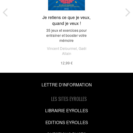
Je retiens ce que je veux,
quand je veux !
35 jeux et exercices pour
entraîner et booster votre
mémoire
Vincent Delourmel
,
Gaël
Allain
12,99 €
LETTRE D'INFORMATION
LES SITES EYROLLES
LIBRAIRIE EYROLLES
EDITIONS EYROLLES