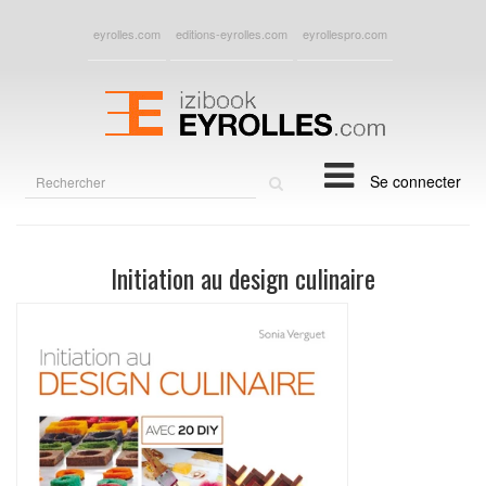
eyrolles.com
editions-eyrolles.com
eyrollespro.com
Rechercher
Se connecter
sur
le
site
Initiation au design culinaire