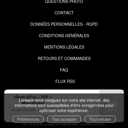
QUESTIONS PHOTO
CONTACT
DONNÉES PERSONNELLES - RGPD
CONDITIONS GÉNÉRALES
MENTIONS LÉGALES
RETOURS ET COMMANDES
FAQ
FLUX RSS
eBook [ePub + PDF +
Lorsque vous naviguez sur notre site internet, des
Mobi/Kindle]
informations sont susceptibles d'être enregistrées pour
11,99 €
format 170 x 220
160 pages
optimiser votre expérience.
COPYRIGHT © 2026 IZIBOOK.EYROLLES.COM ET NUXOS PUBLISHING
Téléchargement après achat
Préférences
Tout accepter
Tout refuser
TECHNOLOGIES.
IZIBOOK®
ET
IZIBOOKS®
SONT DES MARQUES DÉPOSÉES
DE LA SOCIÉTÉ
NUXOS PUBLISHING TECHNOLOGIES
.