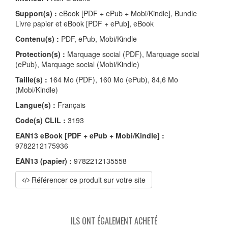
Support(s) :
eBook [PDF + ePub + Mobi/Kindle], Bundle
Livre papier et eBook [PDF + ePub], eBook
Contenu(s) :
PDF, ePub, Mobi/Kindle
Protection(s) :
Marquage social (PDF), Marquage social
(ePub), Marquage social (Mobi/Kindle)
Taille(s) :
164 Mo (PDF), 160 Mo (ePub), 84,6 Mo
(Mobi/Kindle)
Langue(s) :
Français
Code(s) CLIL :
3193
EAN13 eBook [PDF + ePub + Mobi/Kindle] :
9782212175936
EAN13 (papier) :
9782212135558
Référencer ce produit sur votre site
ILS ONT ÉGALEMENT ACHETÉ