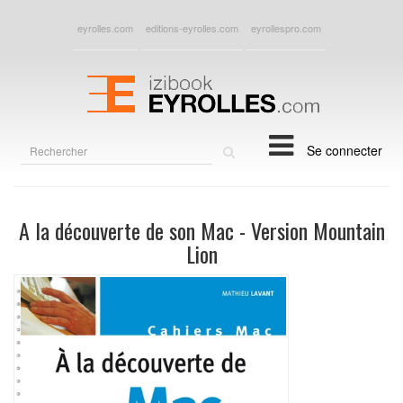
eyrolles.com
editions-eyrolles.com
eyrollespro.com
Rechercher
Se connecter
sur
le
site
A la découverte de son Mac - Version Mountain
Lion