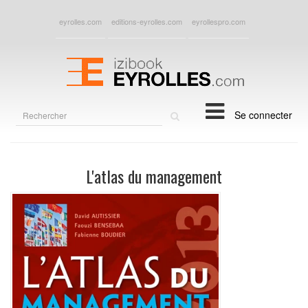
eyrolles.com
editions-eyrolles.com
eyrollespro.com
Rechercher
Se connecter
sur
le
site
L'atlas du management