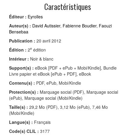
Caractéristiques
Éditeur :
Eyrolles
Auteur(s) :
David Autissier
,
Fabienne Boudier
,
Faouzi
Bensebaa
Publication :
20 avril 2012
e
Édition :
2
édition
Intérieur :
Noir & blanc
Support(s) :
eBook [PDF + ePub + Mobi/Kindle], Bundle
Livre papier et eBook [ePub + PDF], eBook
Contenu(s) :
PDF, ePub, Mobi/Kindle
Protection(s) :
Marquage social (PDF), Marquage social
(ePub), Marquage social (Mobi/Kindle)
Taille(s) :
29,2 Mo (PDF), 3,12 Mo (ePub), 7,46 Mo
(Mobi/Kindle)
Langue(s) :
Français
Code(s) CLIL :
3177