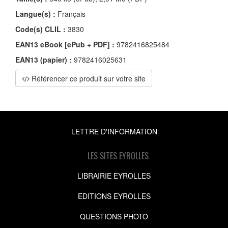
Langue(s) :
Français
Code(s) CLIL :
3830
EAN13 eBook [ePub + PDF] :
9782416825484
EAN13 (papier) :
9782416025631
Référencer ce produit sur votre site
LETTRE D'INFORMATION
LES SITES EYROLLES
LIBRAIRIE EYROLLES
EDITIONS EYROLLES
QUESTIONS PHOTO