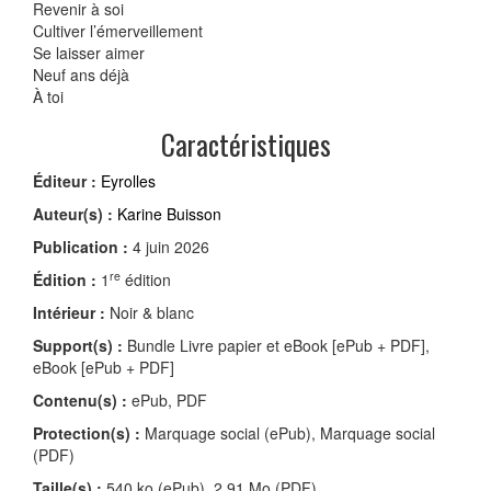
Revenir à soi
Cultiver l’émerveillement
Se laisser aimer
Neuf ans déjà
À toi
Caractéristiques
Éditeur :
Eyrolles
Auteur(s) :
Karine Buisson
Publication :
4 juin 2026
re
Édition :
1
édition
Intérieur :
Noir & blanc
Support(s) :
Bundle Livre papier et eBook [ePub + PDF],
eBook [ePub + PDF]
Contenu(s) :
ePub, PDF
Protection(s) :
Marquage social (ePub), Marquage social
(PDF)
Taille(s) :
540 ko (ePub), 2,91 Mo (PDF)