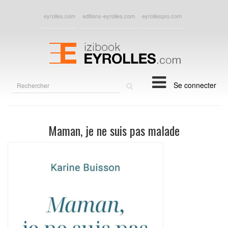
eyrolles.com
editions-eyrolles.com
eyrollespro.com
Rechercher
Se connecter
sur
le
site
Maman, je ne suis pas malade