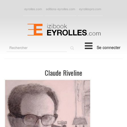
eyrolles.com
editions-eyrolles.com
eyrollespro.com
Rechercher
Se connecter
sur
le
site
Claude Riveline