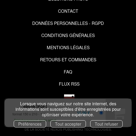
CONTACT
DONNÉES PERSONNELLES - RGPD
CONDITIONS GÉNÉRALES
MENTIONS LÉGALES
RETOURS ET COMMANDES
FAQ
FLUX RSS
Lorsque vous naviguez sur notre site internet, des
eBook [PDF]
informations sont susceptibles d'être enregistrées pour
10,99 €
format 150 x 210
130 pages
optimiser votre expérience.
Téléchargement après achat
COPYRIGHT © 2026 IZIBOOK.EYROLLES.COM ET NUXOS PUBLISHING
Préférences
Tout accepter
Tout refuser
TECHNOLOGIES.
IZIBOOK®
ET
IZIBOOKS®
SONT DES MARQUES DÉPOSÉES
DE LA SOCIÉTÉ
NUXOS PUBLISHING TECHNOLOGIES
.