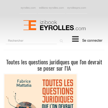
eyrolles.com
editions-eyrolles.com
eyrollespro.com
Rechercher
Se connecter
sur
le
site
Toutes les questions juridiques que l'on devrait
se poser sur l'IA