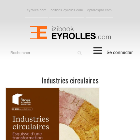
eyrolles.com
editions-eyrolles.com
eyrollespro.com
Rechercher
Se connecter
sur
le
site
Industries circulaires