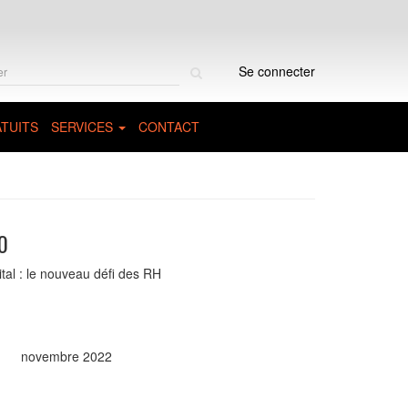
Rechercher
Se connecter
sur
le
site
TUITS
SERVICES
CONTACT
0
al : le nouveau défi des RH
novembre 2022