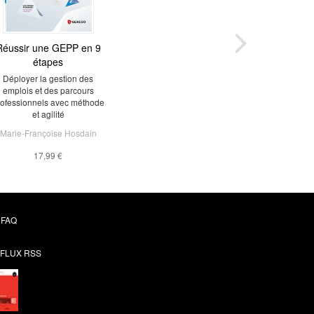
Réussir une GEPP en 9
étapes
Déployer la gestion des
emplois et des parcours
rofessionnels avec méthode
et agilité
Marie-Françoise Hosdain
17,99 €
FAQ
FLUX RSS