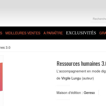
S
MEILLEURES VENTES
A PARAÎTRE
EXCLUSIVITÉS
GRA
nes 3.0
Ressources humaines 3.
L'accompagnement en mode digit
de
Virgile Lungu
(auteur)
Maison d'édition :
Gereso