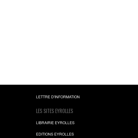
Mesurer la perform
des ressources
humaines
David Autissier
,
Bland
Simonin
16,99 €
LETTRE D'INFORMATION
LES SITES EYROLLES
LIBRAIRIE EYROLLES
EDITIONS EYROLLES