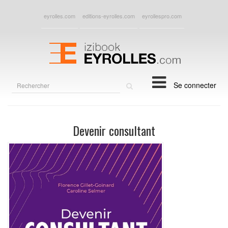
eyrolles.com
editions-eyrolles.com
eyrollespro.com
Rechercher
Se connecter
sur
le
site
Devenir consultant