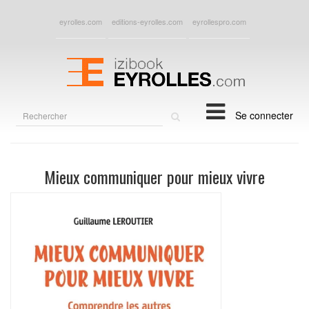
eyrolles.com
editions-eyrolles.com
eyrollespro.com
Rechercher
Se connecter
sur
le
site
Mieux communiquer pour mieux vivre