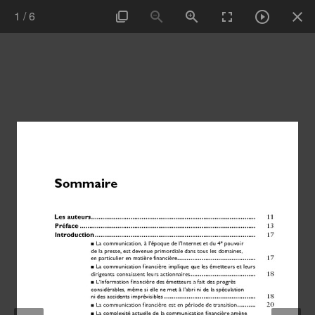
1
/
6